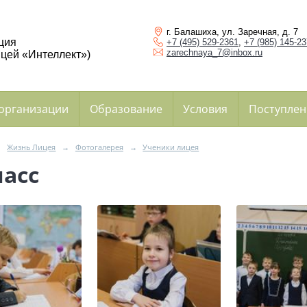
г. Балашиха, ул. Заречная, д. 7
ция
+7 (495) 529-2361
,
+7 (985) 145-2
zarechnaya_7@inbox.ru
цей «Интеллект»)
 организации
Образование
Условия
Поступлен
→
Жизнь Лицея
→
Фотогалерея
→
Ученики лицея
ласс