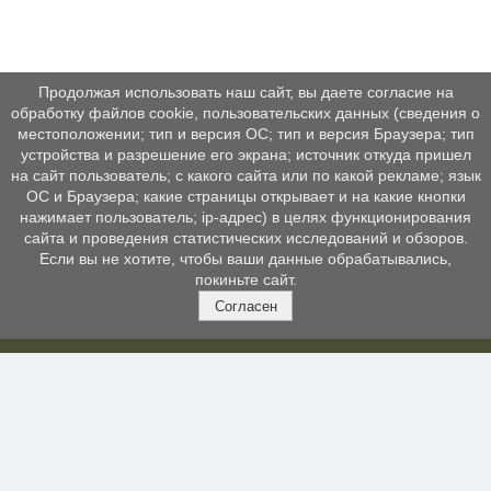
Продолжая использовать наш сайт, вы даете согласие на
обработку файлов cookie, пользовательских данных (сведения о
местоположении; тип и версия ОС; тип и версия Браузера; тип
устройства и разрешение его экрана; источник откуда пришел
на сайт пользователь; с какого сайта или по какой рекламе; язык
ОС и Браузера; какие страницы открывает и на какие кнопки
нажимает пользователь; ip-адрес) в целях функционирования
сайта и проведения статистических исследований и обзоров.
Если вы не хотите, чтобы ваши данные обрабатывались,
покиньте сайт.
Согласен
КОНТАКТЫ
МЕ
>
Св
г. Балашиха, ул. Заречная, д. 7
орг
+7 (495) 529-2361
,
+7 (985) 145-2374
>
Жи