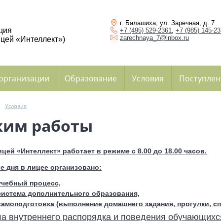
г. Балашиха, ул. Заречная, д. 7
ция
+7 (495) 529-2361
,
+7 (985) 145-2
zarechnaya_7@inbox.ru
цей «Интеллект»)
 организации
Образование
Условия
Поступлен
→
Условия
жим работы
ей «Интеллект» работает в режиме с 8.00 до 18.00 часов.
ие дня в лицее организовано:
учебный процесс,
система дополнительного образования,
самоподготовка (выполнение домашнего задания, прогулки, сп
а внутреннего распорядка и поведения обучающихс