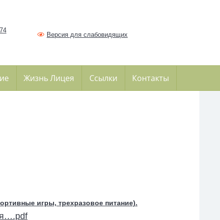
374
Версия для слабовидящих
ие
Жизнь Лицея
Ссылки
Контакты
ортивные игры, трехразовое питание).
я….pdf