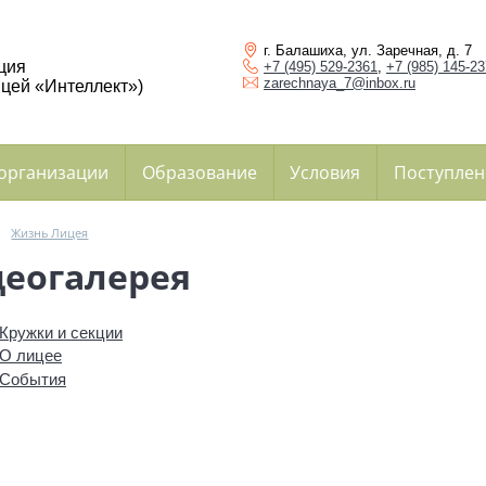
г. Балашиха, ул. Заречная, д. 7
ция
+7 (495) 529-2361
,
+7 (985) 145-2
zarechnaya_7@inbox.ru
цей «Интеллект»)
 организации
Образование
Условия
Поступлен
→
Жизнь Лицея
еогалерея
Кружки и секции
О лицее
События