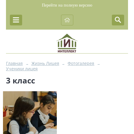
Перейти на полную версию
Главная
Жизнь Лицея
Фотогалерея
→
→
→
Ученики лицея
3 класс