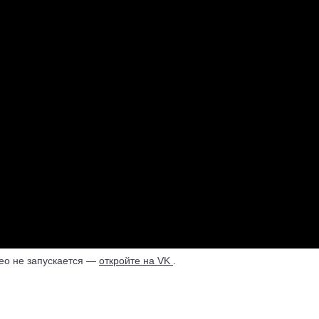
ео не запускается —
откройте на VK
.