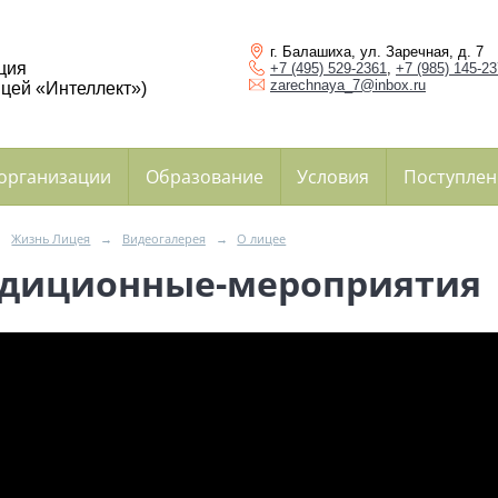
г. Балашиха, ул. Заречная, д. 7
ция
+7 (495) 529-2361
,
+7 (985) 145-2
zarechnaya_7@inbox.ru
цей «Интеллект»)
 организации
Образование
Условия
Поступлен
→
Жизнь Лицея
→
Видеогалерея
→
О лицее
адиционные-мероприятия