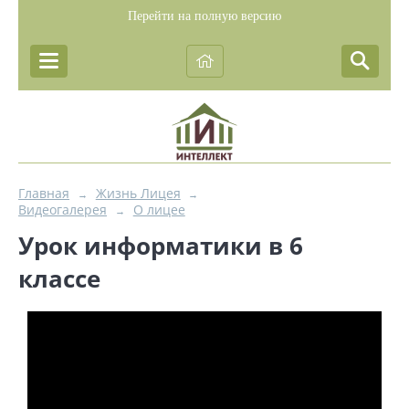
Перейти на полную версию
Главная
Жизнь Лицея
→
→
Видеогалерея
О лицее
→
Урок информатики в 6
классе