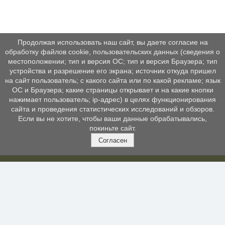
Продолжая использовать наш сайт, вы даете согласие на
обработку файлов cookie, пользовательских данных (сведения о
местоположении; тип и версия ОС; тип и версия Браузера; тип
устройства и разрешение его экрана; источник откуда пришел
на сайт пользователь; с какого сайта или по какой рекламе; язык
ОС и Браузера; какие страницы открывает и на какие кнопки
нажимает пользователь; ip-адрес) в целях функционирования
сайта и проведения статистических исследований и обзоров.
Если вы не хотите, чтобы ваши данные обрабатывались,
покиньте сайт.
Согласен
КОНТАКТЫ
МЕ
>
Св
г. Балашиха, ул. Заречная, д. 7
орг
+7 (495) 529-2361
,
+7 (985) 145-2374
>
Жи