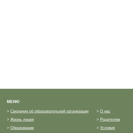
МЕНЮ
>
Сведения об образовательной организации
>
О нас
>
Жизнь лицея
>
Родителям
>
Образование
>
Условия