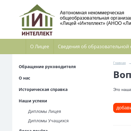
Автономная некоммерческая
общеобразовательная организа
«Лицей «Интеллект» (АНОО «Ли
О Лицее
Сведения об образовательной
Главная
Обращение руководителя
Воп
О нас
Историческая справка
Это наша
Наши успехи
добав
Дипломы Лицея
Дипломы Учащихся
Доска почёта