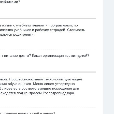
учебниками?
етствии с учебным планом и программами, по
ичество учебников и рабочих тетрадей. Стоимость
чиваются родителями.
зят питание детям? Какая организация кормит детей?
оловой. Профессиональным технологом для лицея
итания обучающихся. Меню лицея утверждено
В лицее есть соответствующие помещения для
находятся под контролем Роспотребнадзора.
ганизовано время детей в лицее?