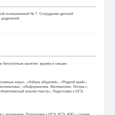
кой поликлиникой № 7. Сотрудники детской
м родителей.
 бесплатные занятия, кружки и секции.
ртивные игры», «Азбука общения», «Родной край»,
атематика», «Информатика. Математика. Логика.»,
«Комплексный анализ текста», Подготовка к ОГЭ,
я с логопедом, Подготовка к ОГЭ, ЕГЭ; ИЗО – студия,