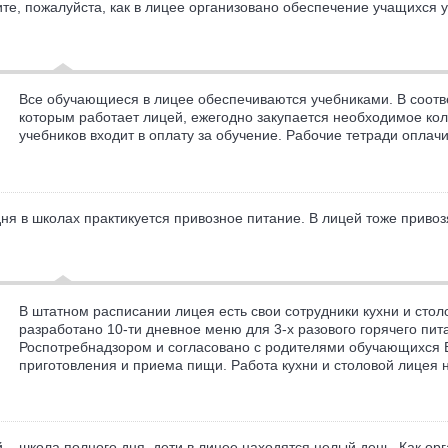
те, пожалуйста, как в лицее организовано обеспечение учащихся 
Все обучающиеся в лицее обеспечиваются учебниками. В соотв
которым работает лицей, ежегодно закупается необходимое кол
учебников входит в оплату за обучение. Рабочие тетради опла
ня в школах практикуется привозное питание. В лицей тоже приво
В штатном расписании лицея есть свои сотрудники кухни и ст
разработано 10-ти дневное меню для 3-х разового горячего п
Роспотребнадзором и согласовано с родителями обучающихся 
приготовления и приема пищи. Работа кухни и столовой лицея 
 – школа полного дня, дети в лицее находятся целый день. Как ор