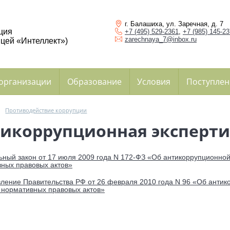
г. Балашиха, ул. Заречная, д. 7
ция
+7 (495) 529-2361
,
+7 (985) 145-2
zarechnaya_7@inbox.ru
цей «Интеллект»)
 организации
Образование
Условия
Поступлен
→
Противодействие коррупции
икоррупционная эксперти
ный закон от 17 июля 2009 года N 172-ФЗ «Об антикоррупционной
ных правовых актов»
ление Правительства РФ от 26 февраля 2010 года N 96 «Об антик
 нормативных правовых актов»